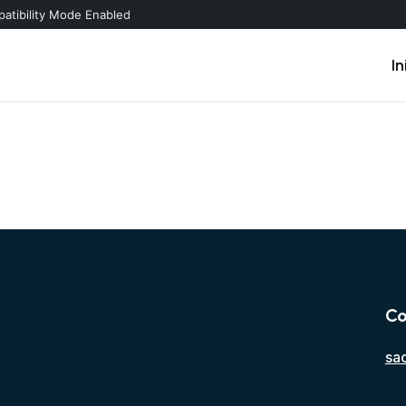
atibility Mode Enabled
In
Co
sa