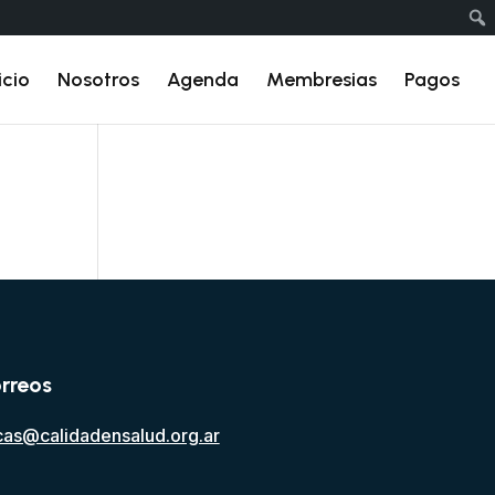
icio
Nosotros
Agenda
Membresias
Pagos
rreos
cas@calidadensalud.org.ar